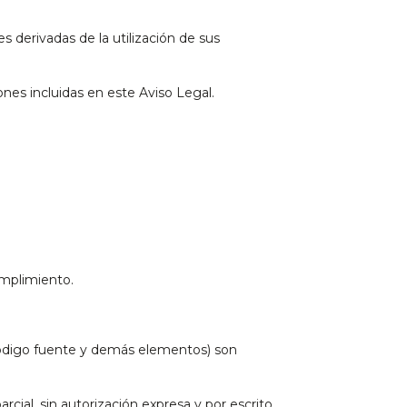
s derivadas de la utilización de sus
iones incluidas en este Aviso Legal.
umplimiento.
, código fuente y demás elementos) son
cial, sin autorización expresa y por escrito