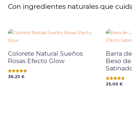
Con ingredientes naturales que cuida
Colorete Natural Sueños
Barra de
Rosas Efecto Glow
Beso de
Satinado
36,25
€
Valorado
con
5.00
25,00
€
Valorado
de 5
con
5.00
de 5