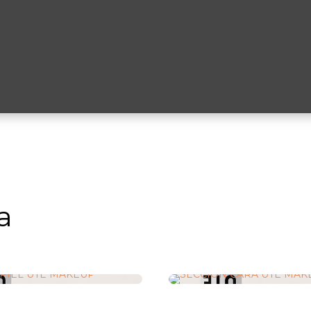
el
Cara
a