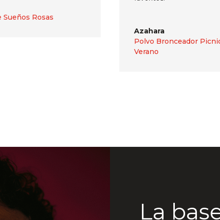
e Sueños Rosas
Azahara
Polvo Bronceador Picni
Verano
La base