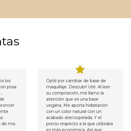
ntas
os los
Opté por cambiar de base de
con prisa
maquillaje. Descubrí Uté. Al leer
….
su composición, me llamo la
 de
atención que es una base
 broncer
vegana. Me aporta hidratación
iente
con un color natural con un
ta
acabado aterciopelada. Y el
 de mis
precio respecto a la que utilizaba
es más económica. Así que;