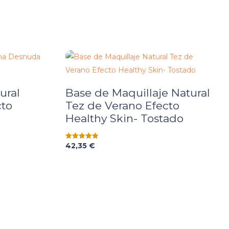
ural
Base de Maquillaje Natural
cto
Tez de Verano Efecto
Healthy Skin- Tostado
42,35
€
Valorado
con
5.00
de 5