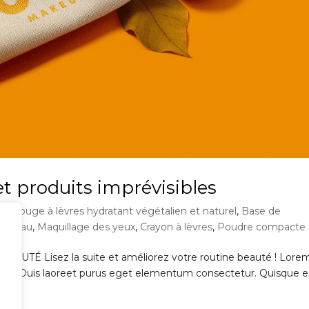
et produits imprévisibles
es
,
Rouge à lèvres hydratant végétalien et naturel
,
Base de
 cadeau
,
Maquillage des yeux
,
Crayon à lèvres
,
Poudre compacte
vec UTÉ Lisez la suite et améliorez votre routine beauté ! Lore
 elit. Duis laoreet purus eget elementum consectetur. Quisque e
m a...