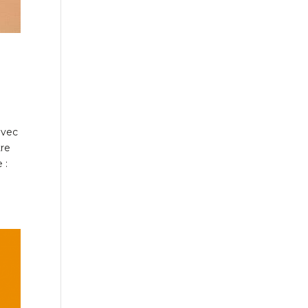
à
avec
tre
 :