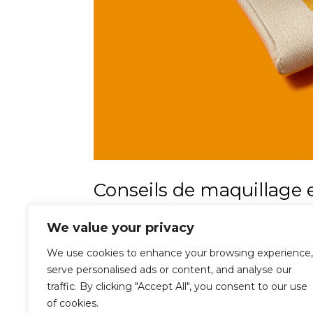
Conseils de maquillage 
par
Boutique UTE
|
10 mars 2025
|
Accessoir
We value your privacy
maquillage
,
Fard à joues
,
Brillant à lèvres
,
Kit
We use cookies to enhance your browsing experience,
Découvrez la magie d'un maquillage parfait a
serve personalised ads or content, and analyse our
ipsum dolor sit amet, consectetur adipiscing
traffic. By clicking "Accept All", you consent to our use
eros, feugiat sagittis tristique sit amet, aliqua
of cookies.