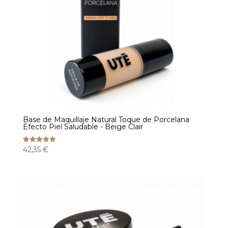
Base de Maquillaje Natural Toque de Porcelana
Efecto Piel Saludable - Beige Clair
42,35
€
Note
5.00
sur 5