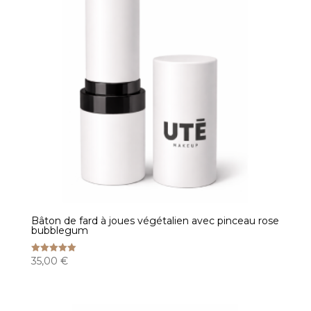
Bâton de fard à joues végétalien avec pinceau rose
bubblegum
35,00
€
Note
5.00
sur 5