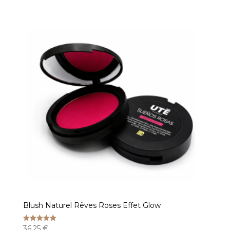
Blush Naturel Rêves Roses Effet Glow
36,25
€
Note