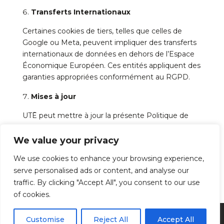
Transferts Internationaux
Certaines cookies de tiers, telles que celles de
Google ou Meta, peuvent impliquer des transferts
internationaux de données en dehors de l’Espace
Économique Européen. Ces entités appliquent des
garanties appropriées conformément au RGPD.
Mises à jour
UTĒ peut mettre à jour la présente Politique de
Cookies afin de l’adapter aux évolutions
réglementaires ou techniques.
We value your privacy
We use cookies to enhance your browsing experience,
serve personalised ads or content, and analyse our
traffic. By clicking "Accept All", you consent to our use
English (UK)
of cookies.
Español
© UTĒ Makeup 2024 - Conception et
Customise
Reject All
Accept All