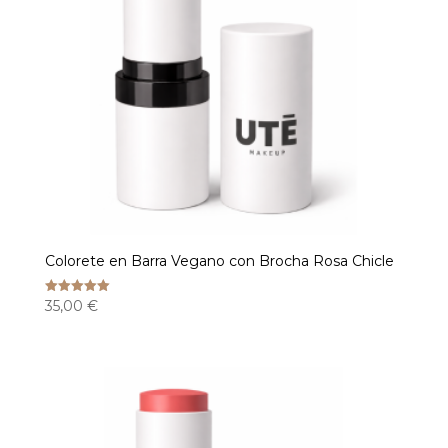
Colorete en Barra Vegano con Brocha Rosa Chicle
35,00
€
Valorado
con
5.00
de 5