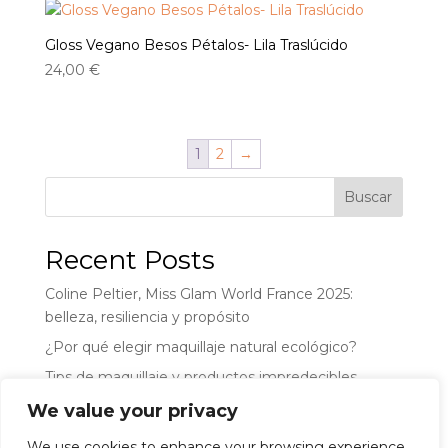
Gloss Vegano Besos Pétalos- Lila Traslúcido
24,00
€
1
2
→
Buscar
Recent Posts
Coline Peltier, Miss Glam World France 2025:
belleza, resiliencia y propósito
¿Por qué elegir maquillaje natural ecológico?
Tips de maquillaje y productos impredecibles
We value your privacy
Recent Comments
We use cookies to enhance your browsing experience,