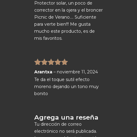
Protector solar, un poco de
corrector en la ojera y el broncer
Picnic de Verano…. Suficiente
para verte bien!!! Me gusta
mucho este producto, es de
mis favoritos.
Valorado
Arantxa
–
noviembre 11, 2024
con
5
de 5
Te da el toque sutil efecto
moreno dejando un tono muy
bonito
Agrega una reseña
Tu dirección de correo
electrónico no será publicada.