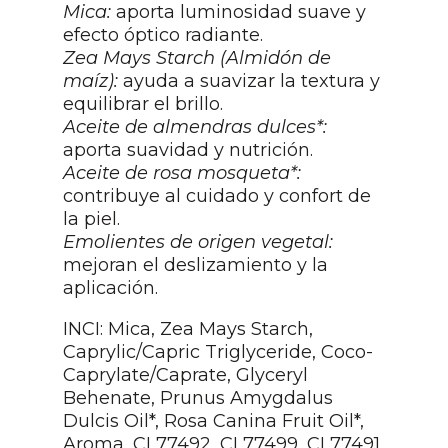
Mica:
aporta luminosidad suave y
5 en base
a
efecto óptico radiante.
valoracione
s de
Zea Mays Starch (Almidón de
clientes
maíz):
ayuda a suavizar la textura y
equilibrar el brillo.
Aceite de almendras dulces*:
aporta suavidad y nutrición.
Aceite de rosa mosqueta*:
contribuye al cuidado y confort de
la piel.
Emolientes de origen vegetal:
mejoran el deslizamiento y la
aplicación.
INCI: Mica, Zea Mays Starch,
Caprylic/Capric Triglyceride, Coco-
Caprylate/Caprate, Glyceryl
Behenate, Prunus Amygdalus
Dulcis Oil*, Rosa Canina Fruit Oil*,
Aroma, CI 77492, CI 77499, CI 77491.