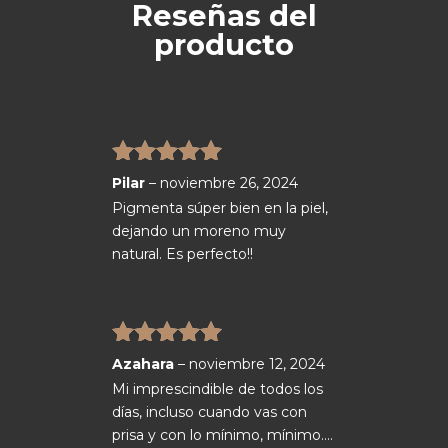
Reseñas del
producto
Valorado
Pilar
–
noviembre 26, 2024
con
5
de 5
Pigmenta súper bien en la piel,
dejando un moreno muy
natural. Es perfecto!!
Valorado
Azahara
–
noviembre 12, 2024
con
5
de 5
Mi imprescindible de todos los
días, incluso cuando vas con
prisa y con lo mínimo, mínimo….