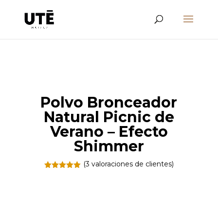
Polvo Bronceador
Natural Picnic de
Verano – Efecto
Shimmer
(
3
valoraciones de clientes)
Valorado
con
5.00
de
5 en base
a
valoracione
s de
clientes